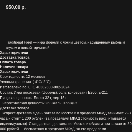
950,00
р.
ПОЛОЖИТЬ ТОВАР В КОРЗИНУ
Traditional Forel — икра форели с ярким цветом, насыщенным рыбным
вкусом и легкой горчинкой.
Характеристики
Доставка товара
Оплата товара
Наличие товара
Характеристики
Срок годности: 12 месяцев
Условия хранения: (-4°С/-2°С)
Изготовлено по: СТО 40382603-002-2024
Состав: Икра лососевая (форель), соль, консервант Е200, Е-211
Пищевая ценность: Белок-32 г, жир-15 г.
Энергетическая ценность: 263 ккал / 1099кДЖ
Доставка товара
Экспресс-доставка в день заказа по Москве и в пределах МКАД занимает 2–3
© Russian Dynasty Caviar, 2026
часа и стоит 1 200 рублей (за пределами МКАД стоимость рассчитывается
индивидуально). Стандартная доставка по Москве и области при заказе от 30
Величие русских традиций
в каждой банке
000 рублей — бесплатная в пределах МКАД, за его пределами