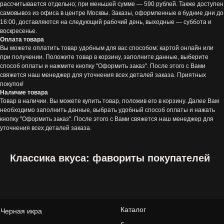
рассчитывается отдельно; при меньшей сумме — 590 рублей. Также доступен
Каталог
Важная информация
самовывоз из офиса в центре Москвы. Заказы, оформленные в будние дни до
16:00, доставляются на следующий рабочий день, выходные — суббота и
Каталог
Черная икра
воскресенье.
Где купить
Красная икра
Оплата товара
Доставка и оплата
Камчатский краб
Вы можете оплатить товар удобным для вас способом: картой онлайн или
Отзывы
Деликатесы из рыбы
при получении. Положите товар в корзину, заполните данные, выберите
способ оплаты и нажмите кнопку "Оформить заказ". После этого с Вами
Блог
Подарочные наборы
свяжется наш менеджер для уточнения всех деталей заказа. Приятных
Контакты
покупок!
Наличие товара
Наши контакты
Товар в наличии. Вы можете купить товар, положив его в корзину. Далее Вам
необходимо заполнить данные, выбрать удобный способ оплаты и нажать
+7 986 888 48 88
кнопку "Оформить заказ". После этого с Вами свяжется наш менеджер для
info@russian-dynasty.ru
уточнения всех деталей заказа.
г. Москва, ул. Украинский бульвар, 15
Работаем с 10:00 до 18:00
Классика вкуса: фавориты покупателей
ПОСМОТРЕТЬ СХЕМУ ПРОЕЗДА
Мы в социальных сетях: