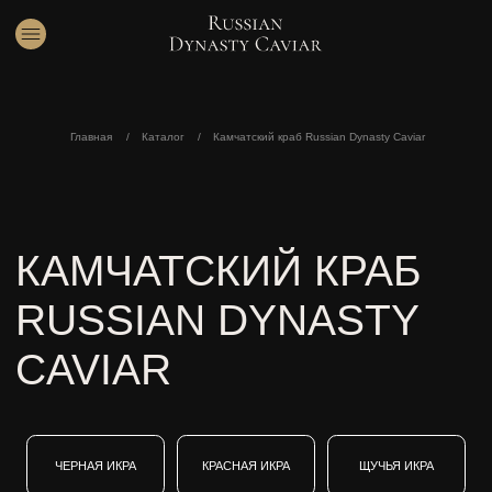
Главная
/
Каталог
/
Камчатский краб Russian Dynasty Caviar
КАМЧАТСКИЙ КРАБ
RUSSIAN DYNASTY
CAVIAR
ЧЕРНАЯ ИКРА
КРАСНАЯ ИКРА
ЩУЧЬЯ ИКРА
ДЕЛИКАТЕСЫ ИЗ
ПОДАРОЧНЫЕ
КАМЧАТСКИЙ КРАБ
РЫБЫ
НАБОРЫ