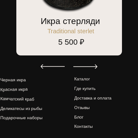
info@russian-dynasty.ru
г. Москва, ул. Украинский бульвар, 15
Работаем с 10:00 до 18:00
ПОСМОТРЕТЬ СХЕМУ ПРОЕЗДА
Мы в социальных сетях:
Способы оплаты:
Политика кондиденциальности
ООО «РАШН ДИНАСТИ»
ОГРН 1207700096515
Публичная оферта
ИНН 9704013563
Согласие на обработку
© 2000-2026 russian-dynasty.ru
персональных данных
Икра нерки
Карта сайта
Finest NERKA
2 250 ₽